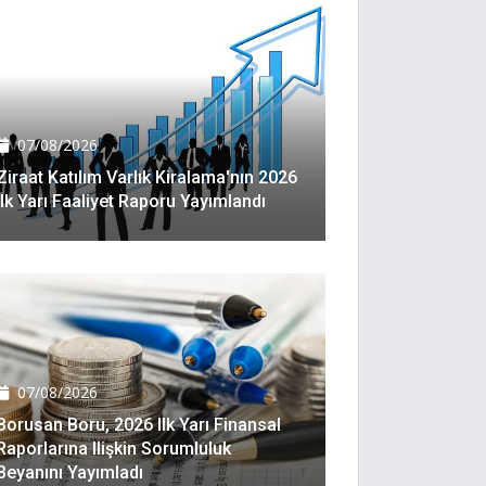
07/08/2026
Ziraat Katılım Varlık Kiralama'nın 2026
Ilk Yarı Faaliyet Raporu Yayımlandı
07/08/2026
Borusan Boru, 2026 Ilk Yarı Finansal
Raporlarına Ilişkin Sorumluluk
Beyanını Yayımladı