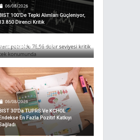
06/08/2026
BIST 100'de Tepki Alımları Güçleniyor,
13.850 Direnci Kritik
06/08/2026
Brent Petrolde 76,96 Dolar Seviyesi
Kritik Destek Konumunda
06/08/2026
BIST 30'da TUPRS Ve KCHOL
Endekse En Fazla Pozitif Katkıyı
Sağladı