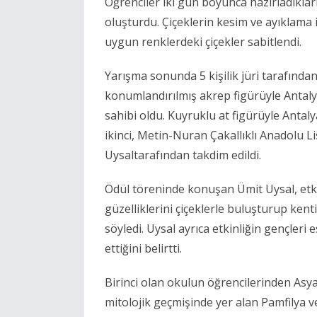
Öğrenciler iki gün boyunca hazırladıkla
oluşturdu. Çiçeklerin kesim ve ayıklama 
uygun renklerdeki çiçekler sabitlendi.
Yarışma sonunda 5 kişilik jüri tarafında
konumlandırılmış akrep figürüyle
Antaly
sahibi oldu. Kuyruklu at figürüyle
Antaly
ikinci,
Metin-Nuran Çakallıklı Anadolu Li
Uysal
tarafından takdim edildi.
Ödül töreninde konuşan
Ümit Uysal
, et
güzelliklerini çiçeklerle buluşturup ke
söyledi. Uysal ayrıca etkinliğin gençleri 
ettiğini belirtti.
Birinci olan okulun öğrencilerinden Asy
mitolojik geçmişinde yer alan Pamfilya v