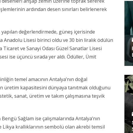
rı desenleri ahşap zemin üzerine toprak sererek
işlemlerinin ardından desen sınırları belirlenerek
n yapılan değerlendirmede, güneş içerisinde
a Anadolu Lisesi
birinci oldu ve 30 bin liralık ödülün
a Ticaret ve Sanayi Odası Güzel Sanatlar Lisesi
sesi
ise üçüncü sırada yer aldı. Ödüller,
Ümit
kinliğin temel amacının Antalya’nın doğal
ntin üretim kapasitesini dünyaya tanıtmak olduğunu
estetik, sanat, üretim ve takım çalışmasına teşvik
a Bengü Sağlam ise çalışmalarında Antalya’nın
e Likya krallıklarının sembolü olan akrebi temsil