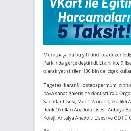
Muratpaşa'da
bu yıl ikinci kez düzenled
Parkı
’nda gerçekleştirildi. Etkinlikte 9 l
olarak yetiştirilen 130 bin dal çiçek kull
Tagetes, karanfil, osteospermum, zinnia 
hava sanat galerisine dönüştürdü. Org
Sanatlar Lisesi
,
Metin-Nuran Çakallıklı A
Renk Okulları Anadolu Lisesi,
Antalya Ba
Koleji,
Antalya Anadolu Lisesi
ve ODTÜ Gen