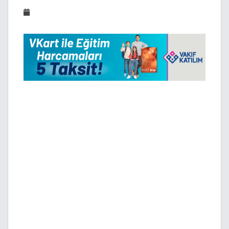
2026-07-08 13:57:08
Konya Büyükşehir Belediyesi’nin her yıl
düzenlediği Genç KOMEK Yaz Okulu, bu yıl 20
bin 500 öğrencinin katılımıyla başladı.
Yüz yüze ve çevrim içi eğitimlerle
gerçekleştirilen program kapsamında
öğrenciler, yaz tatili boyunca 47 merkezde
çeşitli etkinlik ve eğitimlere katılacak.
Konya Büyükşehir Belediye Başkanı Uğur